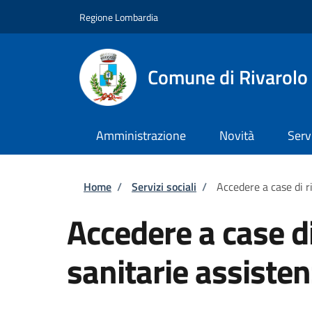
Salta al contenuto principale
Skip to footer content
Regione Lombardia
Comune di Rivarolo 
Amministrazione
Novità
Serv
Briciole di pane
Home
/
Servizi sociali
/
Accedere a case di r
Accedere a case d
sanitarie assisten