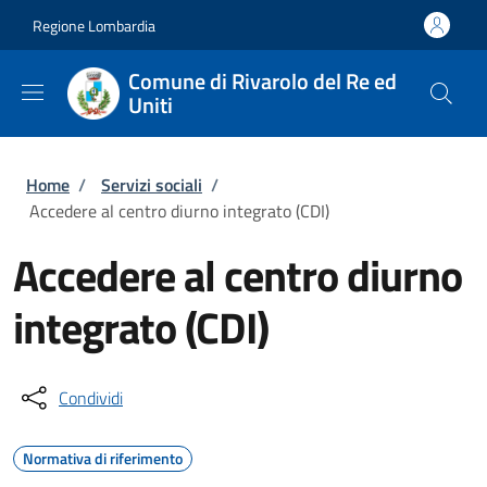
Salta al contenuto principale
Skip to footer content
Regione Lombardia
Comune di Rivarolo del Re ed
Uniti
Briciole di pane
Home
/
Servizi sociali
/
Accedere al centro diurno integrato (CDI)
Accedere al centro diurno
integrato (CDI)
Condividi
Normativa di riferimento