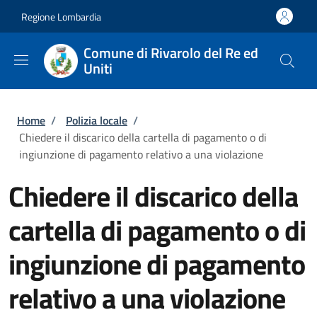
Salta al contenuto principale
Skip to footer content
Regione Lombardia
Comune di Rivarolo del Re ed
Uniti
Briciole di pane
Home
/
Polizia locale
/
Chiedere il discarico della cartella di pagamento o di
ingiunzione di pagamento relativo a una violazione
Chiedere il discarico della
cartella di pagamento o di
ingiunzione di pagamento
relativo a una violazione