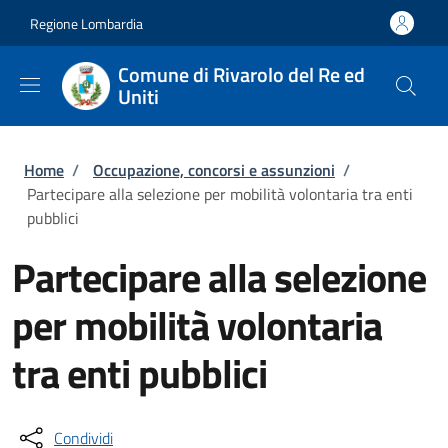
Salta al contenuto principale
Skip to footer content
Regione Lombardia
Comune di Rivarolo del Re ed
Uniti
Briciole di pane
Home
/
Occupazione, concorsi e assunzioni
/
Partecipare alla selezione per mobilità volontaria tra enti
pubblici
Partecipare alla selezione
per mobilità volontaria
tra enti pubblici
Condividi