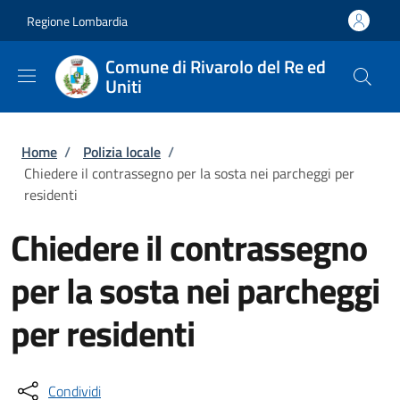
Salta al contenuto principale
Skip to footer content
Regione Lombardia
Comune di Rivarolo del Re ed
Uniti
Briciole di pane
Home
/
Polizia locale
/
Chiedere il contrassegno per la sosta nei parcheggi per
residenti
Chiedere il contrassegno
per la sosta nei parcheggi
per residenti
Condividi