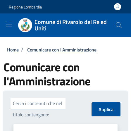
Salta al contenuto principale
Skip to footer content
Regione Lombardia
Comune di Rivarolo del Re ed
Uniti
Briciole di pane
Home
/
Comunicare con l'Amministrazione
Comunicare con
l'Amministrazione
Cerca i contenuti che nel
titolo contengono: