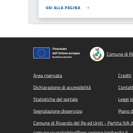
VAI ALLA PAGINA
Comune di Ri
Footer menu
Area riservata
Crediti
Dichiarazione di accessibilità
Contatt
Statistiche del portale
Leggi l
Segnalazione disservizio
Piano d
Comune di Rivarolo del Re ed Uniti - Partita IVA
comune.rivarolodelre@pec.regione.lombardia.it