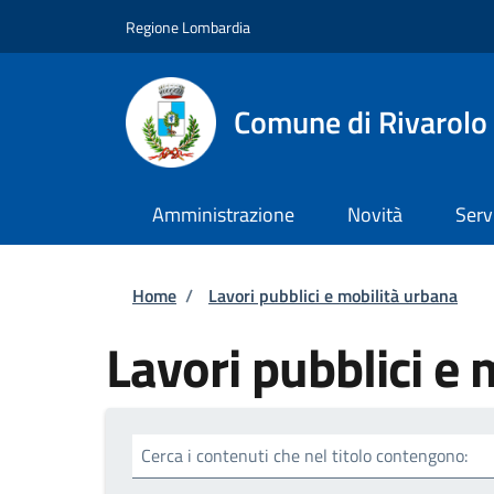
Salta al contenuto principale
Skip to footer content
Regione Lombardia
Comune di Rivarolo 
Amministrazione
Novità
Serv
Briciole di pane
Home
/
Lavori pubblici e mobilità urbana
Lavori pubblici e 
Cerca i contenuti che nel titolo contengono: