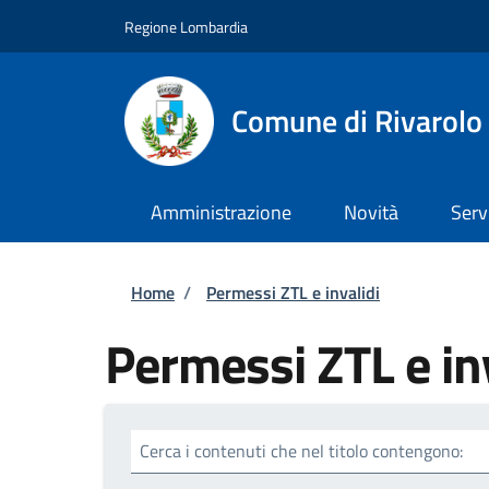
Salta al contenuto principale
Skip to footer content
Regione Lombardia
Comune di Rivarolo 
Amministrazione
Novità
Serv
Briciole di pane
Home
/
Permessi ZTL e invalidi
Permessi ZTL e in
Cerca i contenuti che nel titolo contengono: