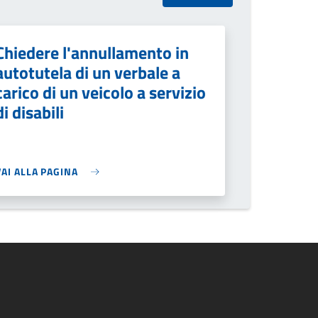
Chiedere l'annullamento in
autotutela di un verbale a
carico di un veicolo a servizio
di disabili
VAI ALLA PAGINA