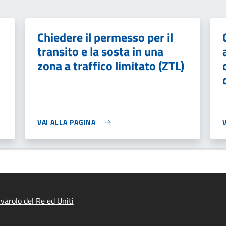
Chiedere il permesso per il
transito e la sosta in una
zona a traffico limitato (ZTL)
VAI ALLA PAGINA
varolo del Re ed Uniti