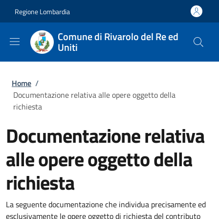
Salta al contenuto principale
Skip to footer content
Regione Lombardia
Comune di Rivarolo del Re ed
Uniti
Briciole di pane
Home
/
Documentazione relativa alle opere oggetto della
richiesta
Documentazione relativa
alle opere oggetto della
richiesta
La seguente documentazione che individua precisamente ed
esclusivamente le opere oggetto di richiesta del contributo