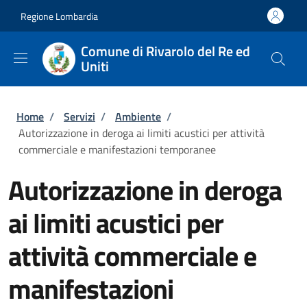
Salta al contenuto principale
Skip to footer content
Regione Lombardia
Comune di Rivarolo del Re ed
Uniti
Briciole di pane
Home
/
Servizi
/
Ambiente
/
Autorizzazione in deroga ai limiti acustici per attività
commerciale e manifestazioni temporanee
Autorizzazione in deroga
ai limiti acustici per
attività commerciale e
manifestazioni