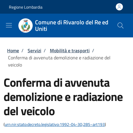
Salta al contenuto principale
Skip to footer content
Regione Lombardia
Comune di Rivarolo del Re ed
Uniti
Briciole di pane
Home
/
Servizi
/
Mobilità e trasporti
/
Conferma di avvenuta demolizione e radiazione del
veicolo
Conferma di avvenuta
demolizione e radiazione
del veicolo
(
urn:nir:stato:decreto.legislativo:1992-04-30;285~art193
)