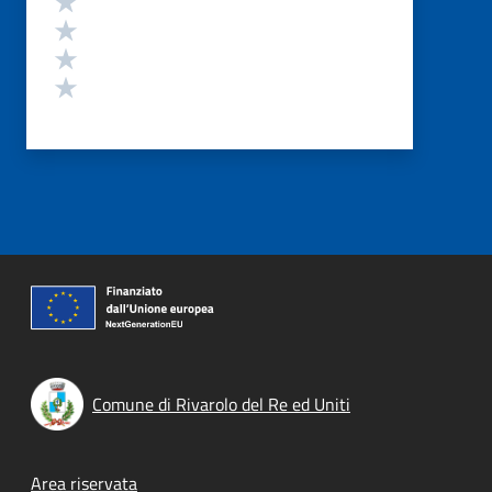
Valuta 3 stelle su 5
Valuta 2 stelle su 5
Valuta 1 stelle su 5
Comune di Rivarolo del Re ed Uniti
Footer menu
Area riservata