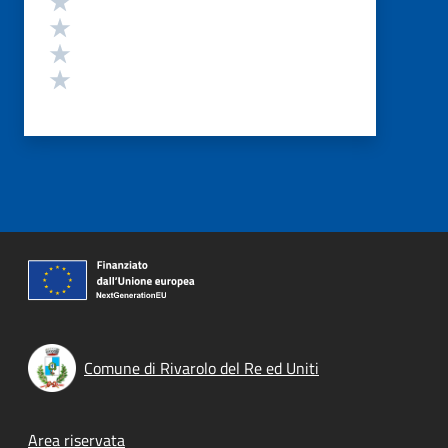
Valuta 3 stelle su 5
Valuta 2 stelle su 5
Valuta 1 stelle su 5
Comune di Rivarolo del Re ed Uniti
Footer menu
Area riservata