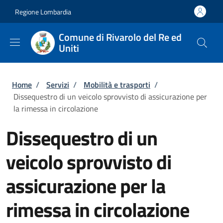
Salta al contenuto principale
Skip to footer content
Regione Lombardia
Comune di Rivarolo del Re ed
Uniti
Briciole di pane
Home
/
Servizi
/
Mobilità e trasporti
/
Dissequestro di un veicolo sprovvisto di assicurazione per
la rimessa in circolazione
Dissequestro di un
veicolo sprovvisto di
assicurazione per la
rimessa in circolazione