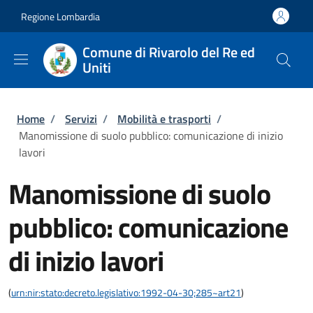
Salta al contenuto principale
Skip to footer content
Regione Lombardia
Comune di Rivarolo del Re ed
Uniti
Briciole di pane
Home
/
Servizi
/
Mobilità e trasporti
/
Manomissione di suolo pubblico: comunicazione di inizio
lavori
Manomissione di suolo
pubblico: comunicazione
di inizio lavori
(
urn:nir:stato:decreto.legislativo:1992-04-30;285~art21
)