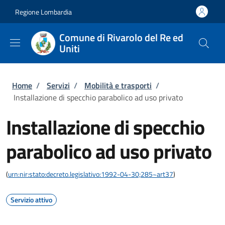
Salta al contenuto principale
Skip to footer content
Regione Lombardia
Comune di Rivarolo del Re ed
Uniti
Briciole di pane
Home
/
Servizi
/
Mobilità e trasporti
/
Installazione di specchio parabolico ad uso privato
Installazione di specchio
parabolico ad uso privato
(
urn:nir:stato:decreto.legislativo:1992-04-30;285~art37
)
Servizio attivo