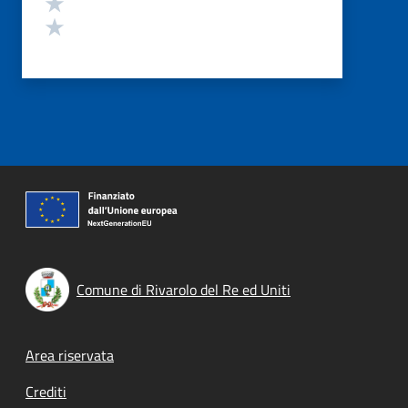
Valuta 2 stelle su 5
Valuta 1 stelle su 5
Comune di Rivarolo del Re ed Uniti
Footer menu
Area riservata
Crediti