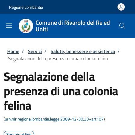
Salta al contenuto principale
Skip to footer content
Regione Lombardia
Comune di Rivarolo del Re ed
Uniti
Briciole di pane
Home
/
Servizi
/
Salute, benessere e assistenza
/
Segnalazione della presenza di una colonia felina
Segnalazione della
presenza di una colonia
felina
(
urn:nir:regione.lombardia:legge:2009-12-30;33~art107
)
Servizio attivo