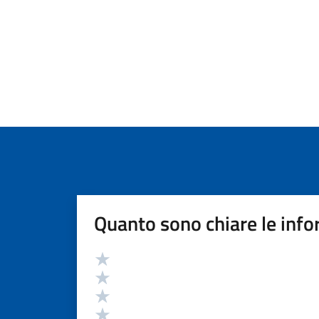
Quanto sono chiare le info
Valutazione
Valuta 5 stelle su 5
Valuta 4 stelle su 5
Valuta 3 stelle su 5
Valuta 2 stelle su 5