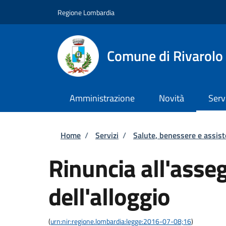
Salta al contenuto principale
Skip to footer content
Regione Lombardia
Comune di Rivarolo 
Amministrazione
Novità
Serv
Briciole di pane
Home
/
Servizi
/
Salute, benessere e assis
Rinuncia all'asse
dell'alloggio
(
urn:nir:regione.lombardia:legge:2016-07-08;16
)