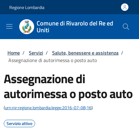
Salta al contenuto principale
Skip to footer content
Regione Lombardia
Comune di Rivarolo del Re ed
Uniti
Briciole di pane
Home
/
Servizi
/
Salute, benessere e assistenza
/
Assegnazione di autorimessa o posto auto
Assegnazione di
autorimessa o posto auto
(
urn:nir:regione.lombardia:legge:2016-07-08;16
)
Servizio attivo