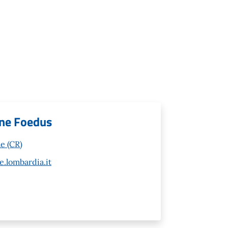
ione Foedus
e (CR)
.lombardia.it