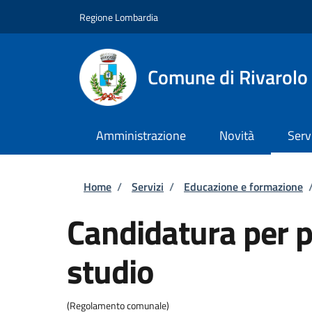
Salta al contenuto principale
Skip to footer content
Regione Lombardia
Comune di Rivarolo 
Amministrazione
Novità
Serv
Briciole di pane
Home
/
Servizi
/
Educazione e formazione
Candidatura per p
studio
(Regolamento comunale)