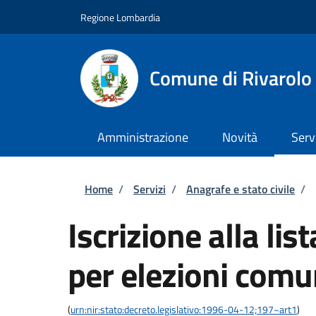
Salta al contenuto principale
Skip to footer content
Regione Lombardia
Comune di Rivarolo 
Amministrazione
Novità
Serv
Briciole di pane
Home
/
Servizi
/
Anagrafe e stato civile
/
Iscrizione alla lis
per elezioni comu
(
urn:nir:stato:decreto.legislativo:1996-04-12;197~art1
)