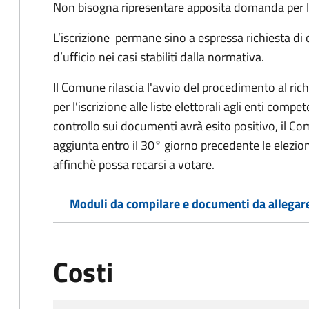
Non bisogna ripresentare apposita domanda per le
L’iscrizione permane sino a espressa richiesta di 
d’ufficio nei casi stabiliti dalla normativa.
Il Comune rilascia l'avvio del procedimento al ri
per l'iscrizione alle liste elettorali agli enti comp
controllo sui documenti avrà esito positivo, il Comu
aggiunta entro il 30° giorno precedente le elezion
affinchè possa recarsi a votare.
Moduli da compilare e documenti da allegar
Costi
Tipo di pagamento
Importo