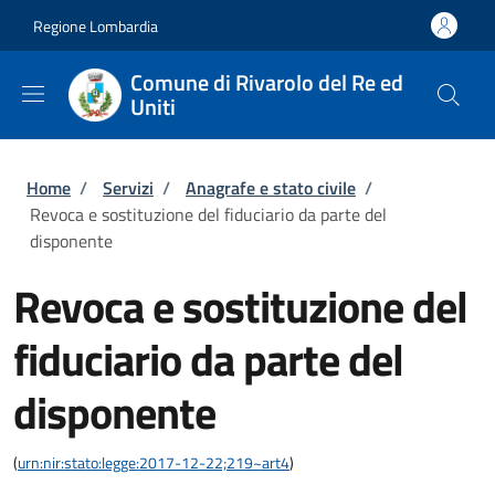
Salta al contenuto principale
Skip to footer content
Regione Lombardia
Comune di Rivarolo del Re ed
Uniti
Briciole di pane
Home
/
Servizi
/
Anagrafe e stato civile
/
Revoca e sostituzione del fiduciario da parte del
disponente
Revoca e sostituzione del
fiduciario da parte del
disponente
(
urn:nir:stato:legge:2017-12-22;219~art4
)