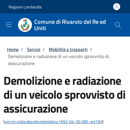
Salta al contenuto principale
Skip to footer content
Regione Lombardia
Comune di Rivarolo del Re ed
Uniti
Briciole di pane
Home
/
Servizi
/
Mobilità e trasporti
/
Demolizione e radiazione di un veicolo sprovvisto di
assicurazione
Demolizione e radiazione
di un veicolo sprovvisto di
assicurazione
(
urn:nir:stato:decreto.legislativo:1992-04-30;285~art193
)