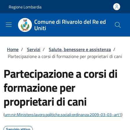
Salta al contenuto principale
Skip to footer content
Regione Lombardia
Comune di Rivarolo del Re ed
Uniti
Briciole di pane
Home
/
Servizi
/
Salute, benessere e assistenza
/
Partecipazione a corsi di formazione per proprietari di cani
Partecipazione a corsi di
formazione per
proprietari di cani
(
urn:nir:Ministero.lavoro.politiche.sociali:ordinanza:2009-03-03~art1
)
Servizio attivo