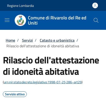
Salta al contenuto principale
Skip to footer content
Regione Lombardia
Comune di Rivarolo del Re ed
Uniti
Briciole di pane
Home
/
Servizi
/
Catasto e urbanistica
/
Rilascio dell'attestazione di idoneità abitativa
Rilascio dell'attestazione
di idoneità abitativa
(
urn:nir:stato:decreto.legislativo:1998-07-25;286~art29
)
Servizio attivo