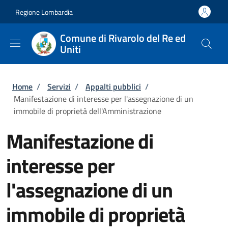
Salta al contenuto principale
Skip to footer content
Regione Lombardia
Comune di Rivarolo del Re ed
Uniti
Briciole di pane
Home
/
Servizi
/
Appalti pubblici
/
Manifestazione di interesse per l'assegnazione di un
immobile di proprietà dell'Amministrazione
Manifestazione di
interesse per
l'assegnazione di un
immobile di proprietà