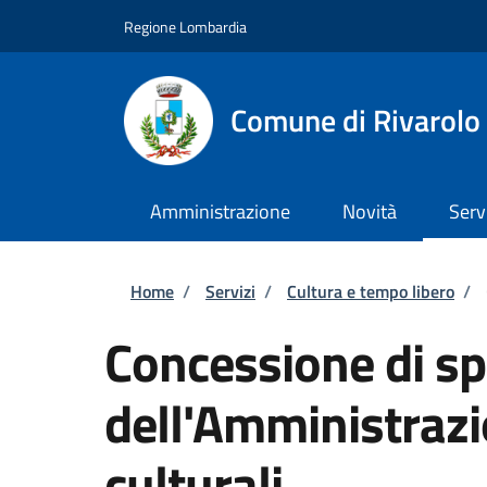
Salta al contenuto principale
Skip to footer content
Regione Lombardia
Comune di Rivarolo 
Amministrazione
Novità
Serv
Briciole di pane
Home
/
Servizi
/
Cultura e tempo libero
/
Concessione di sp
dell'Amministrazi
culturali