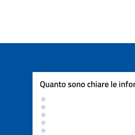
Quanto sono chiare le info
Valutazione
Valuta 5 stelle su 5
Valuta 4 stelle su 5
Valuta 3 stelle su 5
Valuta 2 stelle su 5
Valuta 1 stelle su 5