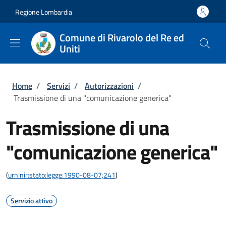
Salta al contenuto principale
Skip to footer content
Regione Lombardia
Comune di Rivarolo del Re ed
Uniti
Briciole di pane
Home
/
Servizi
/
Autorizzazioni
/
Trasmissione di una "comunicazione generica"
Trasmissione di una
"comunicazione generica"
(
urn:nir:stato:legge:1990-08-07;241
)
Servizio attivo