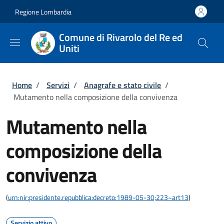
Salta al contenuto principale
Skip to footer content
Regione Lombardia
Comune di Rivarolo del Re ed
Uniti
Briciole di pane
Home
/
Servizi
/
Anagrafe e stato civile
/
Mutamento nella composizione della convivenza
Mutamento nella
composizione della
convivenza
(
urn:nir:presidente.repubblica:decreto:1989-05-30;223~art13
)
Servizio attivo