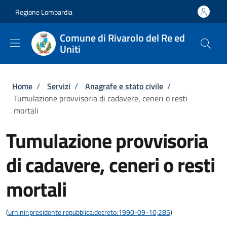
Salta al contenuto principale
Skip to footer content
Regione Lombardia
Comune di Rivarolo del Re ed
Uniti
Briciole di pane
Home
/
Servizi
/
Anagrafe e stato civile
/
Tumulazione provvisoria di cadavere, ceneri o resti
mortali
Tumulazione provvisoria
di cadavere, ceneri o resti
mortali
(
urn:nir:presidente.repubblica:decreto:1990-09-10;285
)