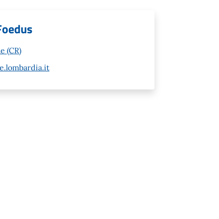
 Foedus
e (CR)
.lombardia.it