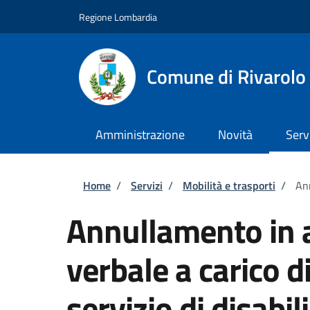
Salta al contenuto principale
Skip to footer content
Regione Lombardia
Comune di Rivarolo 
Amministrazione
Novità
Serv
Briciole di pane
Home
/
Servizi
/
Mobilità e trasporti
/
Ann
Annullamento in a
verbale a carico d
servizio di disabili