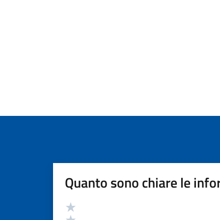
Quanto sono chiare le info
Valutazione
Valuta 5 stelle su 5
Valuta 4 stelle su 5