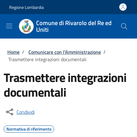
Salta al contenuto principale
Skip to footer content
Regione Lombardia
Comune di Rivarolo del Re ed
Uniti
Briciole di pane
Home
/
Comunicare con l'Amministrazione
/
Trasmettere integrazioni documentali
Trasmettere integrazioni
documentali
Condividi
Normativa di riferimento