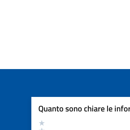
Quanto sono chiare le info
Valutazione
Valuta 5 stelle su 5
Valuta 4 stelle su 5