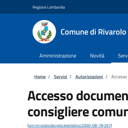
Salta al contenuto principale
Skip to footer content
Regione Lombardia
Comune di Rivarolo 
Amministrazione
Novità
Serv
Briciole di pane
Home
/
Servizi
/
Autorizzazioni
/
Accesso
Accesso documen
consigliere comu
(
urn:nir:stato:decreto.legislativo:2000-08-18;267
)