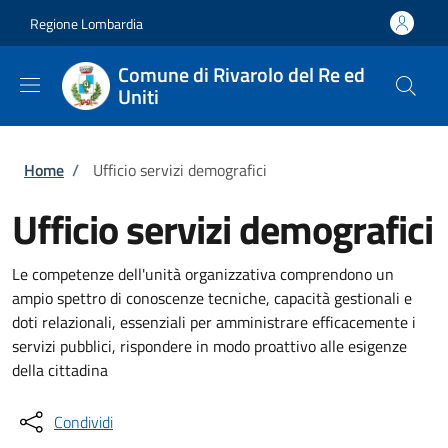
Salta al contenuto principale
Skip to footer content
Regione Lombardia
Comune di Rivarolo del Re ed
Uniti
Briciole di pane
Home
/
Ufficio servizi demografici
Ufficio servizi demografici
Le competenze dell'unità organizzativa comprendono un
ampio spettro di conoscenze tecniche, capacità gestionali e
doti relazionali, essenziali per amministrare efficacemente i
servizi pubblici, rispondere in modo proattivo alle esigenze
della cittadina
Condividi